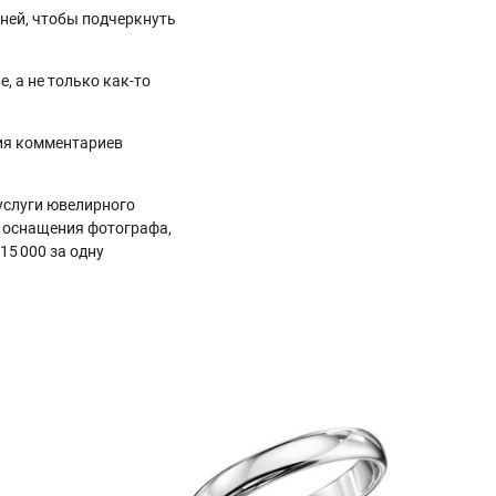
мней, чтобы подчеркнуть
, а не только как-то
ния комментариев
услуги ювелирного
о оснащения фотографа,
15 000 за одну